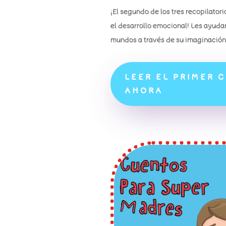
¡El segundo de los tres recopilator
el
desarrollo emocional
! Les ayuda
mundos a través de su imaginación
LEER EL PRIMER 
AHORA